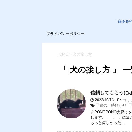
命令を
プライバシーポリシー
HOME
>
犬の接し方
「 犬の接し方 」 
信頼してもらうに
2023/10/16
-
コミ
子猫の一時預かり
,
☆PONOPONO犬育
します。 ↓ ↓ ↓ 
もっと涼しかった ...