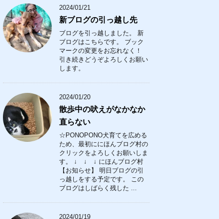
2024/01/21
新ブログの引っ越し先
ブログを引っ越しました。 新
ブログはこちらです。 ブック
マークの変更をお忘れなく！
引き続きどうぞよろしくお願い
します。
2024/01/20
散歩中の吠えがなかなか
直らない
☆PONOPONO犬育てを広める
ため、最初ににほんブログ村の
クリックをよろしくお願いしま
す。 ↓ ↓ ↓ にほんブログ村
【お知らせ】 明日ブログの引
っ越しをする予定です。 この
ブログはしばらく残した ...
2024/01/19