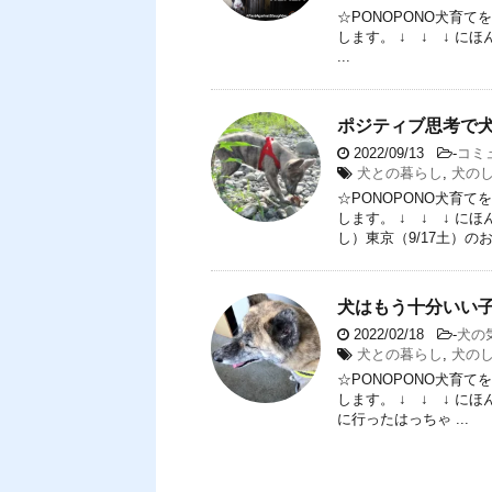
☆PONOPONO犬育
します。 ↓ ↓ ↓ 
...
ポジティブ思考で
2022/09/13
-
コミ
犬との暮らし
,
犬の
☆PONOPONO犬育
します。 ↓ ↓ ↓ に
し）東京（9/17土）のお申
犬はもう十分いい
2022/02/18
-
犬の
犬との暮らし
,
犬の
☆PONOPONO犬育
します。 ↓ ↓ ↓ 
に行ったはっちゃ ...