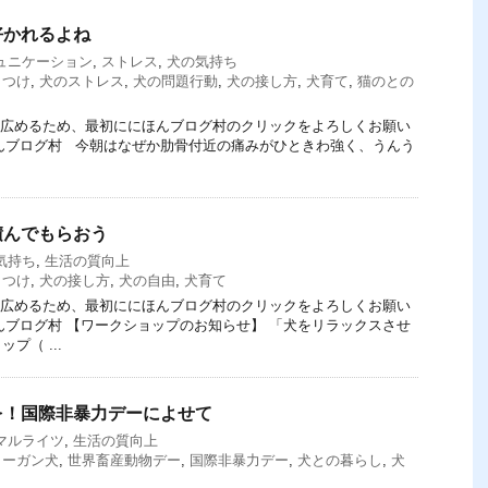
好かれるよね
ュニケーション
,
ストレス
,
犬の気持ち
しつけ
,
犬のストレス
,
犬の問題行動
,
犬の接し方
,
犬育て
,
猫のとの
てを広めるため、最初ににほんブログ村のクリックをよろしくお願い
にほんブログ村 今朝はなぜか肋骨付近の痛みがひときわ強く、うんう
積んでもらおう
気持ち
,
生活の質向上
しつけ
,
犬の接し方
,
犬の自由
,
犬育て
てを広めるため、最初ににほんブログ村のクリックをよろしくお願い
にほんブログ村 【ワークショップのお知らせ】 「犬をリラックスさせ
プ（ ...
を！国際非暴力デーによせて
マルライツ
,
生活の質向上
ィーガン犬
,
世界畜産動物デー
,
国際非暴力デー
,
犬との暮らし
,
犬