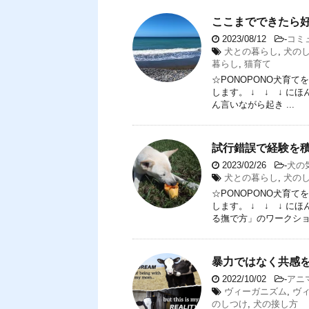
ここまでできたら
2023/08/12
-
コミ
犬との暮らし
,
犬の
暮らし
,
猫育て
☆PONOPONO犬育
します。 ↓ ↓ ↓ 
ん言いながら起き ...
試行錯誤で経験を
2023/02/26
-
犬の
犬との暮らし
,
犬の
☆PONOPONO犬育
します。 ↓ ↓ ↓ 
る撫で方」のワークショッ
暴力ではなく共感
2022/10/02
-
アニ
ヴィーガニズム
,
ヴ
のしつけ
,
犬の接し方