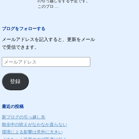
の引っ越しをする予定です。
このブロ ...
ブログをフォローする
メールアドレスを記入すると、更新をメール
で受信できます。
メ
ー
ル
登録
ア
ド
レ
最近の投稿
ス
新ブログの引っ越し先
散歩中の吠えがなかなか直らない
環境による影響は意外に大きい