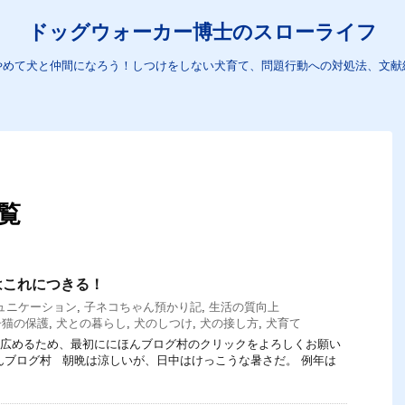
ドッグウォーカー博士のスローライフ
やめて犬と仲間になろう！しつけをしない犬育て、問題行動への対処法、文献
一覧
はこれにつきる！
ュニケーション
,
子ネコちゃん預かり記
,
生活の質向上
子猫の保護
,
犬との暮らし
,
犬のしつけ
,
犬の接し方
,
犬育て
てを広めるため、最初ににほんブログ村のクリックをよろしくお願い
にほんブログ村 朝晩は涼しいが、日中はけっこうな暑さだ。 例年は