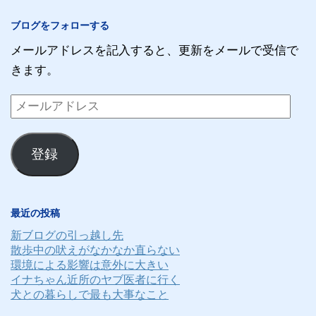
ブログをフォローする
メールアドレスを記入すると、更新をメールで受信で
きます。
メ
ー
ル
登録
ア
ド
レ
最近の投稿
ス
新ブログの引っ越し先
散歩中の吠えがなかなか直らない
環境による影響は意外に大きい
イナちゃん近所のヤブ医者に行く
犬との暮らしで最も大事なこと