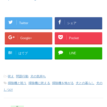
Twitter
シェア
Google+
Pocket
B!
はてブ
LINE
-
吠え
,
問題行動
,
犬の気持ち
-
掃除機と戦う
,
掃除機に吠える
,
掃除機を怖がる
,
犬との暮らし
,
犬の
しつけ