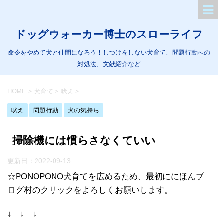
ドッグウォーカー博士のスローライフ
命令をやめて犬と仲間になろう！しつけをしない犬育て、問題行動への
対処法、文献紹介など
HOME
>
犬育て
>
吠え
>
吠え
問題行動
犬の気持ち
掃除機には慣らさなくていい
更新日：
2022-09-13
☆PONOPONO犬育てを広めるため、最初ににほんブ
ログ村のクリックをよろしくお願いします。
↓ ↓ ↓