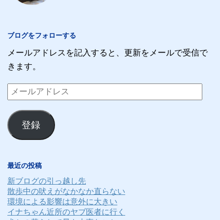
ブログをフォローする
メールアドレスを記入すると、更新をメールで受信で
きます。
メ
ー
ル
登録
ア
ド
レ
最近の投稿
ス
新ブログの引っ越し先
散歩中の吠えがなかなか直らない
環境による影響は意外に大きい
イナちゃん近所のヤブ医者に行く