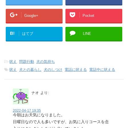
Google+
Pocket
B!
はてブ
LINE
-
吠え
,
問題行動
,
犬の気持ち
-
吠え
,
犬との暮らし
,
犬のしつけ
,
電話に吠える
,
電話中に吠える
ナオ
より:
2022-04-17 19:35
今朝はお天気になりました。
日曜日なので人も多いですが、お気に入りコースを念