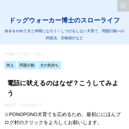
ドッグウォーカー博士のスローライフ
命令をやめて犬と仲間になろう！しつけをしない犬育て、問題行動への
対処法、文献紹介など
HOME
>
犬育て
>
吠え
>
吠え
問題行動
犬の気持ち
電話に吠えるのはなぜ？こうしてみよ
う
投稿日：
2022-04-17
☆PONOPONO犬育てを広めるため、最初ににほんブ
ログ村のクリックをよろしくお願いします。