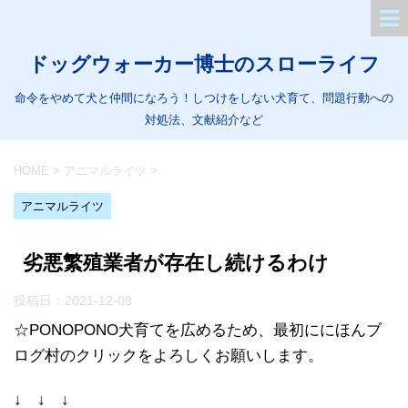
ドッグウォーカー博士のスローライフ
命令をやめて犬と仲間になろう！しつけをしない犬育て、問題行動への
対処法、文献紹介など
HOME
>
アニマルライツ
>
アニマルライツ
劣悪繁殖業者が存在し続けるわけ
投稿日：
2021-12-08
☆PONOPONO犬育てを広めるため、最初ににほんブ
ログ村のクリックをよろしくお願いします。
↓ ↓ ↓