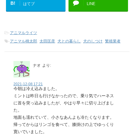
B!
はてブ
LINE
-
アニマルライツ
-
アニマル桃太郎
,
太田匡彦
,
犬との暮らし
,
犬のしつけ
,
繁殖業者
ナオ
より:
2021-12-08 17:21
今朝は冷え込みました。
ミントは昨日も行けなかったので、乗り気でハーネス
に首を突っ込みましたが、やはり早々に切り上げまし
た。
地面も濡れていて、小さなあんよも冷たくなります。
帰ってからはリンゴを食べて、膝掛けの上でゆっくり
寛いでいました。