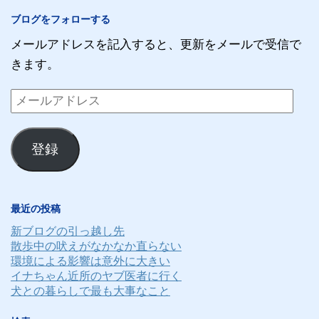
ブログをフォローする
メールアドレスを記入すると、更新をメールで受信で
きます。
メ
ー
ル
登録
ア
ド
レ
最近の投稿
ス
新ブログの引っ越し先
散歩中の吠えがなかなか直らない
環境による影響は意外に大きい
イナちゃん近所のヤブ医者に行く
犬との暮らしで最も大事なこと