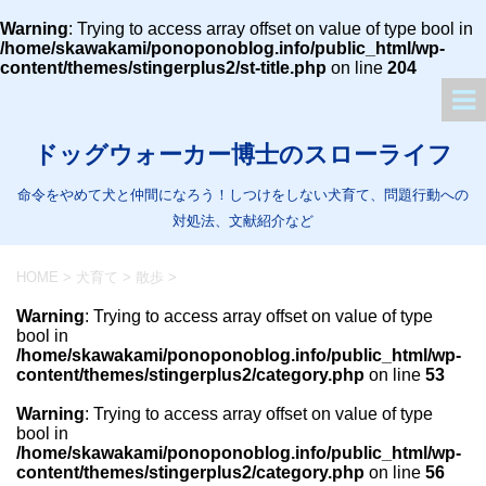
Warning
: Trying to access array offset on value of type bool in
/home/skawakami/ponoponoblog.info/public_html/wp-
content/themes/stingerplus2/st-title.php
on line
204
ドッグウォーカー博士のスローライフ
命令をやめて犬と仲間になろう！しつけをしない犬育て、問題行動への
対処法、文献紹介など
HOME
>
犬育て
>
散歩
>
Warning
: Trying to access array offset on value of type
bool in
/home/skawakami/ponoponoblog.info/public_html/wp-
content/themes/stingerplus2/category.php
on line
53
Warning
: Trying to access array offset on value of type
bool in
/home/skawakami/ponoponoblog.info/public_html/wp-
content/themes/stingerplus2/category.php
on line
56