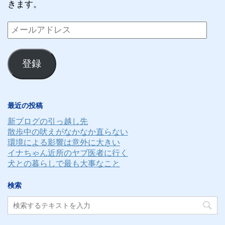
きます。
メ
ー
ル
登録
ア
ド
レ
最近の投稿
ス
新ブログの引っ越し先
散歩中の吠えがなかなか直らない
環境による影響は意外に大きい
イナちゃん近所のヤブ医者に行く
犬との暮らしで最も大事なこと
検索