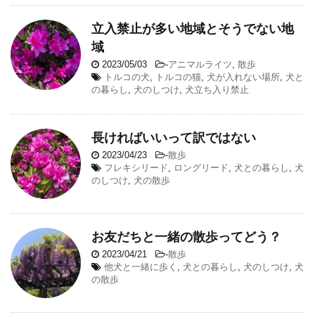
立入禁止が多い地域とそうでない地
域
2023/05/03
-
アニマルライツ
,
散歩
トルコの犬
,
トルコの猫
,
犬が入れない場所
,
犬と
の暮らし
,
犬のしつけ
,
犬立ち入り禁止
長ければいいって訳ではない
2023/04/23
-
散歩
フレキシリード
,
ロングリード
,
犬との暮らし
,
犬
のしつけ
,
犬の散歩
お友だちと一緒の散歩ってどう？
2023/04/21
-
散歩
他犬と一緒に歩く
,
犬との暮らし
,
犬のしつけ
,
犬
の散歩