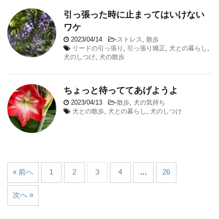
引っ張った時に止まってはいけない
ワケ
2023/04/14
-
ストレス
,
散歩
リードの引っ張り
,
引っ張り矯正
,
犬との暮らし
,
犬のしつけ
,
犬の散歩
ちょっと待っててあげようよ
2023/04/13
-
散歩
,
犬の気持ち
犬との散歩
,
犬との暮らし
,
犬のしつけ
« 前へ
1
2
3
4
…
26
次へ »