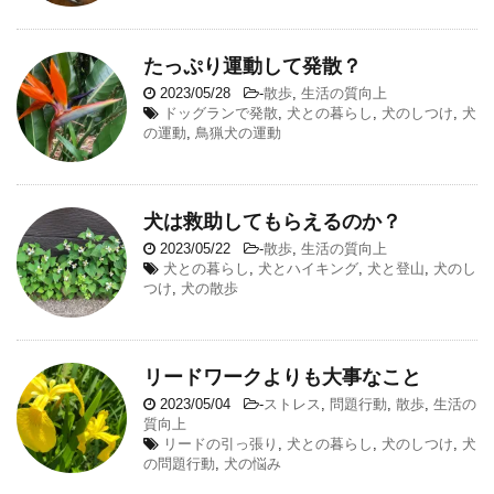
たっぷり運動して発散？
2023/05/28
-
散歩
,
生活の質向上
ドッグランで発散
,
犬との暮らし
,
犬のしつけ
,
犬
の運動
,
鳥猟犬の運動
犬は救助してもらえるのか？
2023/05/22
-
散歩
,
生活の質向上
犬との暮らし
,
犬とハイキング
,
犬と登山
,
犬のし
つけ
,
犬の散歩
リードワークよりも大事なこと
2023/05/04
-
ストレス
,
問題行動
,
散歩
,
生活の
質向上
リードの引っ張り
,
犬との暮らし
,
犬のしつけ
,
犬
の問題行動
,
犬の悩み