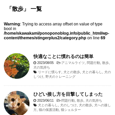
「散歩」 一覧
Warning
: Trying to access array offset on value of type
bool in
/home/skawakami/ponoponoblog.info/public_html/wp-
content/themes/stingerplus2/category.php
on line
69
快適なことに慣れるのは簡単
2023/08/05
-
アニマルライツ
,
問題行動
,
散歩
,
犬の気持ち
リードに慣らす
,
犬との散歩
,
犬との暮らし
,
犬の
しつけ
,
野犬のトレーニング
ひどい接し方を目撃してしまった
2023/06/11
-
問題行動
,
散歩
,
犬の気持ち
犬との暮らし
,
犬のしつけ
,
犬の散歩
,
犬への接し
方
,
猫の保護活動
,
猫シェルター