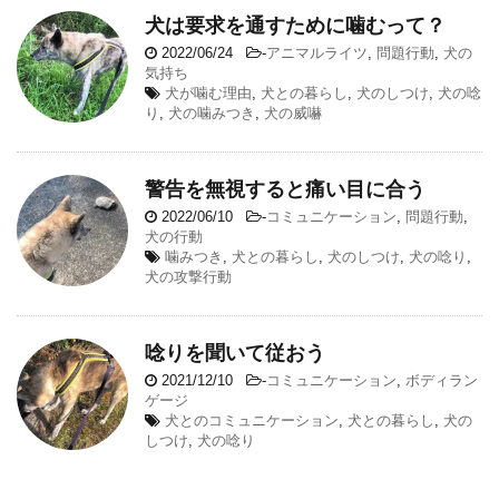
犬は要求を通すために噛むって？
2022/06/24
-
アニマルライツ
,
問題行動
,
犬の
気持ち
犬が噛む理由
,
犬との暮らし
,
犬のしつけ
,
犬の唸
り
,
犬の噛みつき
,
犬の威嚇
警告を無視すると痛い目に合う
2022/06/10
-
コミュニケーション
,
問題行動
,
犬の行動
噛みつき
,
犬との暮らし
,
犬のしつけ
,
犬の唸り
,
犬の攻撃行動
唸りを聞いて従おう
2021/12/10
-
コミュニケーション
,
ボディラン
ゲージ
犬とのコミュニケーション
,
犬との暮らし
,
犬の
しつけ
,
犬の唸り