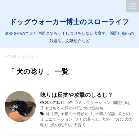
ドッグウォーカー博士のスローライフ
命令をやめて犬と仲間になろう！しつけをしない犬育て、問題行動への
対処法、文献紹介など
HOME
>
犬の唸り
「 犬の唸り 」 一覧
唸りは反抗や攻撃のしるし？
2023/10/11
-
コミュニケーション
,
問題行動
,
子ネコちゃん預かり記
,
犬の気持ち
唸り声
,
子猫の一時預かり
,
子猫の保護
,
犬とのコ
ミュニケーション
,
犬との暮らし
,
犬のしつけ
,
犬の
唸り
,
犬の気持ち
,
犬育て