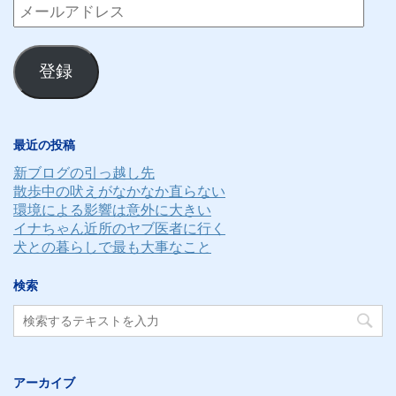
メ
ー
ル
登録
ア
ド
レ
最近の投稿
ス
新ブログの引っ越し先
散歩中の吠えがなかなか直らない
環境による影響は意外に大きい
イナちゃん近所のヤブ医者に行く
犬との暮らしで最も大事なこと
検索
アーカイブ