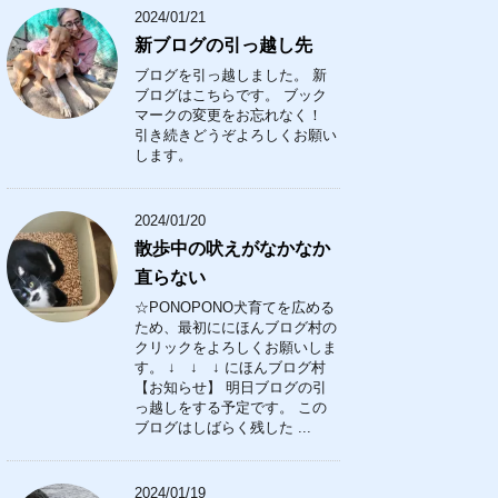
2024/01/21
新ブログの引っ越し先
ブログを引っ越しました。 新
ブログはこちらです。 ブック
マークの変更をお忘れなく！
引き続きどうぞよろしくお願い
します。
2024/01/20
散歩中の吠えがなかなか
直らない
☆PONOPONO犬育てを広める
ため、最初ににほんブログ村の
クリックをよろしくお願いしま
す。 ↓ ↓ ↓ にほんブログ村
【お知らせ】 明日ブログの引
っ越しをする予定です。 この
ブログはしばらく残した ...
2024/01/19