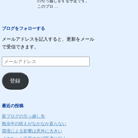
の引っ越しをする予定です。
このブロ ...
ブログをフォローする
メールアドレスを記入すると、更新をメール
で受信できます。
メ
ー
ル
登録
ア
ド
レ
最近の投稿
ス
新ブログの引っ越し先
散歩中の吠えがなかなか直らない
環境による影響は意外に大きい