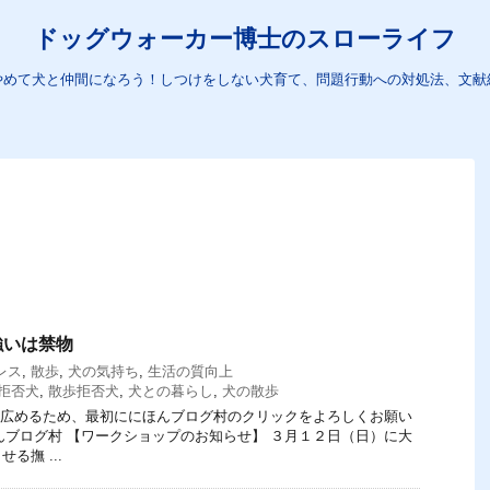
ドッグウォーカー博士のスローライフ
やめて犬と仲間になろう！しつけをしない犬育て、問題行動への対処法、文献
強いは禁物
レス
,
散歩
,
犬の気持ち
,
生活の質向上
拒否犬
,
散歩拒否犬
,
犬との暮らし
,
犬の散歩
てを広めるため、最初ににほんブログ村のクリックをよろしくお願い
にほんブログ村 【ワークショップのお知らせ】 ３月１２日（日）に大
る撫 ...