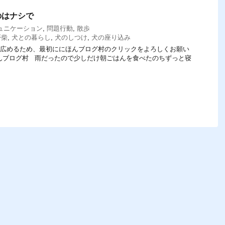
のはナシで
ュニケーション
,
問題行動
,
散歩
否柴
,
犬との暮らし
,
犬のしつけ
,
犬の座り込み
てを広めるため、最初ににほんブログ村のクリックをよろしくお願い
にほんブログ村 雨だったので少しだけ朝ごはんを食べたのちずっと寝