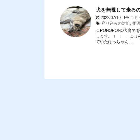
犬を無視して走る
2022/07/19
-
コミ
座り込みの対処
,
拒
☆PONOPONO犬育
します。 ↓ ↓ ↓ 
ていたはっちゃん ...