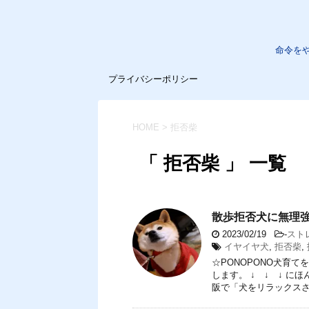
命令を
プライバシーポリシー
HOME
>
拒否柴
「 拒否柴 」 一覧
散歩拒否犬に無理
2023/02/19
-
スト
イヤイヤ犬
,
拒否柴
,
☆PONOPONO犬育
します。 ↓ ↓ ↓ 
阪で「犬をリラックスさせ