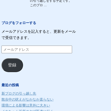
の引っ越しをする予定です。
このブロ ...
ブログをフォローする
メールアドレスを記入すると、更新をメール
で受信できます。
メ
ー
ル
登録
ア
ド
レ
最近の投稿
ス
新ブログの引っ越し先
散歩中の吠えがなかなか直らない
環境による影響は意外に大きい