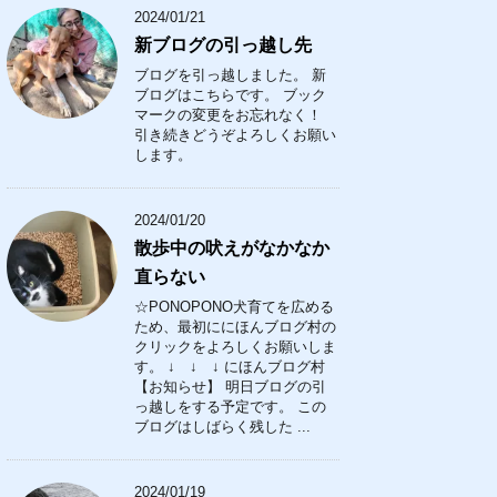
2024/01/21
新ブログの引っ越し先
ブログを引っ越しました。 新
ブログはこちらです。 ブック
マークの変更をお忘れなく！
引き続きどうぞよろしくお願い
します。
2024/01/20
散歩中の吠えがなかなか
直らない
☆PONOPONO犬育てを広める
ため、最初ににほんブログ村の
クリックをよろしくお願いしま
す。 ↓ ↓ ↓ にほんブログ村
【お知らせ】 明日ブログの引
っ越しをする予定です。 この
ブログはしばらく残した ...
2024/01/19