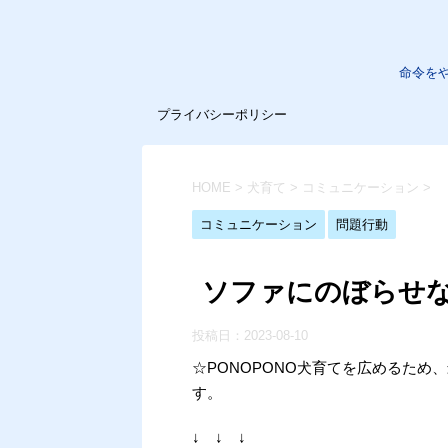
命令を
プライバシーポリシー
HOME
>
犬育て
>
コミュニケーション
>
コミュニケーション
問題行動
ソファにのぼらせ
投稿日：
2023-08-10
☆PONOPONO犬育てを広めるた
す。
↓ ↓ ↓