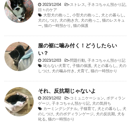
2023/12/04
-
ストレス
,
子ネコちゃん預かり記
,
日々のケア
大型犬の抱っこ
,
小型犬の抱っこ
,
犬との暮らし
,
犬のしつけ
,
犬の抱き方
,
犬の抱っこ
,
猫のレスキュ
ー
,
猫の一時預かり
,
猫の保護
服の裾に噛み付く！どうしたらい
い？
2023/12/03
-
問題行動
,
子ネコちゃん預かり記
叱らない犬育て
,
子猫の保護
,
犬との暮らし
,
犬の
しつけ
,
犬の噛み付き
,
犬育て
,
猫の一時預かり
それ、反抗期じゃないよ
2023/12/02
-
コミュニケーション
,
ボディラン
ゲージ
,
子ネコちゃん預かり記
,
犬の気持ち
カーミングシグナル
,
子猫育て
,
犬との暮らし
,
犬
のしつけ
,
犬のボディランゲージ
,
犬の反抗期
,
犬を
叱る
,
猫の一時預かり