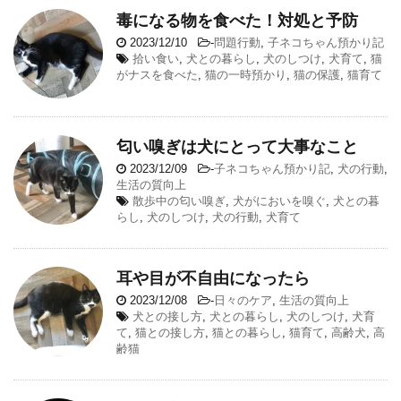
毒になる物を食べた！対処と予防
2023/12/10
-
問題行動
,
子ネコちゃん預かり記
拾い食い
,
犬との暮らし
,
犬のしつけ
,
犬育て
,
猫
がナスを食べた
,
猫の一時預かり
,
猫の保護
,
猫育て
匂い嗅ぎは犬にとって大事なこと
2023/12/09
-
子ネコちゃん預かり記
,
犬の行動
,
生活の質向上
散歩中の匂い嗅ぎ
,
犬がにおいを嗅ぐ
,
犬との暮
らし
,
犬のしつけ
,
犬の行動
,
犬育て
耳や目が不自由になったら
2023/12/08
-
日々のケア
,
生活の質向上
犬との接し方
,
犬との暮らし
,
犬のしつけ
,
犬育
て
,
猫との接し方
,
猫との暮らし
,
猫育て
,
高齢犬
,
高
齢猫