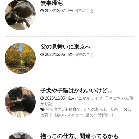
無事帰宅
2023/12/07
-
日常のこと
父の見舞いに東京へ
2023/12/06
-
日常のこと
子犬や子猫はかわいいけど…
2023/12/05
-
アニマルライツ
,
子ネコちゃん預
かり記
子犬育て
,
子猫育て
,
犬との暮らし
,
犬のしつけ
,
犬育て
,
猫のレスキュー
,
猫の一時預かり
抱っこの仕方、間違ってるかも