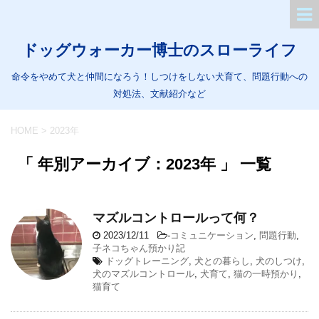
ドッグウォーカー博士のスローライフ
命令をやめて犬と仲間になろう！しつけをしない犬育て、問題行動への
対処法、文献紹介など
HOME
>
2023年
「 年別アーカイブ：2023年 」 一覧
マズルコントロールって何？
2023/12/11
-
コミュニケーション
,
問題行動
,
子ネコちゃん預かり記
ドッグトレーニング
,
犬との暮らし
,
犬のしつけ
,
犬のマズルコントロール
,
犬育て
,
猫の一時預かり
,
猫育て