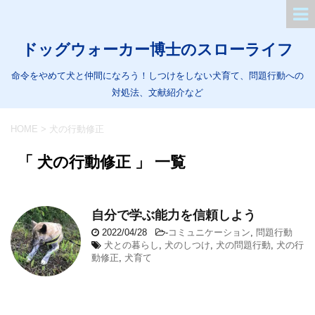
ドッグウォーカー博士のスローライフ
命令をやめて犬と仲間になろう！しつけをしない犬育て、問題行動への
対処法、文献紹介など
HOME
>
犬の行動修正
「 犬の行動修正 」 一覧
自分で学ぶ能力を信頼しよう
2022/04/28
-
コミュニケーション
,
問題行動
犬との暮らし
,
犬のしつけ
,
犬の問題行動
,
犬の行
動修正
,
犬育て