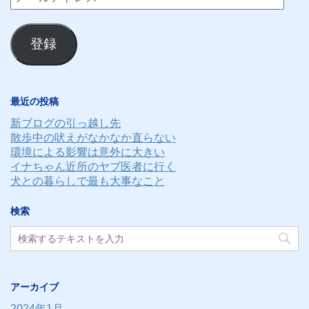
ー
ル
登録
ア
ド
レ
最近の投稿
ス
新ブログの引っ越し先
散歩中の吠えがなかなか直らない
環境による影響は意外に大きい
イナちゃん近所のヤブ医者に行く
犬との暮らしで最も大事なこと
検索
アーカイブ
2024年1月