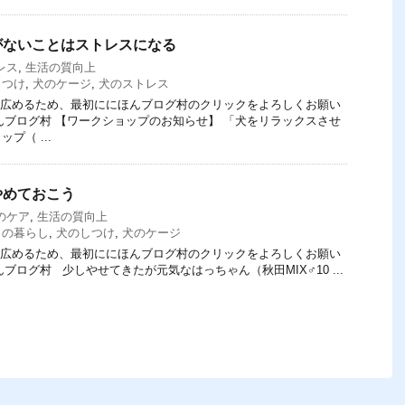
がないことはストレスになる
レス
,
生活の質向上
しつけ
,
犬のケージ
,
犬のストレス
てを広めるため、最初ににほんブログ村のクリックをよろしくお願い
にほんブログ村 【ワークショップのお知らせ】 「犬をリラックスさせ
プ（ ...
やめておこう
のケア
,
生活の質向上
との暮らし
,
犬のしつけ
,
犬のケージ
てを広めるため、最初ににほんブログ村のクリックをよろしくお願い
ほんブログ村 少しやせてきたが元気なはっちゃん（秋田MIX♂10 ...