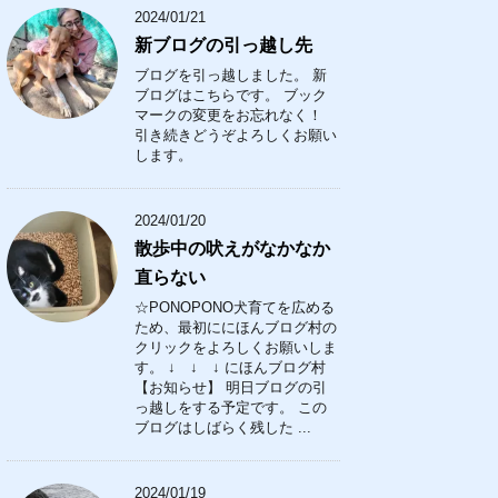
2024/01/21
新ブログの引っ越し先
ブログを引っ越しました。 新
ブログはこちらです。 ブック
マークの変更をお忘れなく！
引き続きどうぞよろしくお願い
します。
2024/01/20
散歩中の吠えがなかなか
直らない
☆PONOPONO犬育てを広める
ため、最初ににほんブログ村の
クリックをよろしくお願いしま
す。 ↓ ↓ ↓ にほんブログ村
【お知らせ】 明日ブログの引
っ越しをする予定です。 この
ブログはしばらく残した ...
2024/01/19