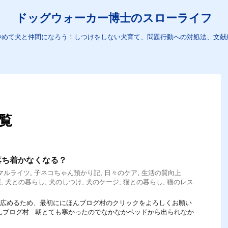
ドッグウォーカー博士のスローライフ
やめて犬と仲間になろう！しつけをしない犬育て、問題行動への対処法、文献
一覧
落ち着かなくなる？
マルライツ
,
子ネコちゃん預かり記
,
日々のケア
,
生活の質向上
護
,
犬との暮らし
,
犬のしつけ
,
犬のケージ
,
猫との暮らし
,
猫のレス
てを広めるため、最初ににほんブログ村のクリックをよろしくお願い
にほんブログ村 朝とても寒かったのでなかなかベッドから出られなか