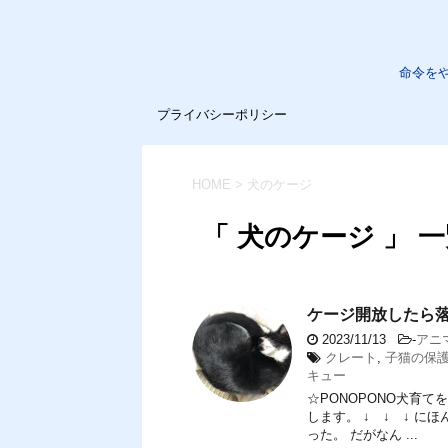
命令を
プライバシーポリシー
HOME
>
犬のケージ
「 犬のケージ 」 
ケージ開放したら
2023/11/13
-
アニ
クレート
,
子猫の保
キュー
☆PONOPONO犬育
します。 ↓ ↓ ↓ 
った。 だがなん ...