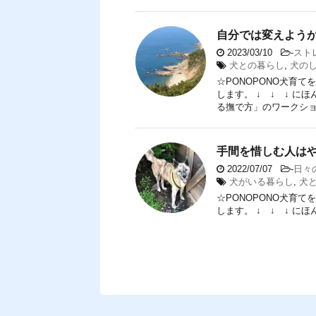
自分では変えよう
2023/03/10
-
スト
犬との暮らし
,
犬の
☆PONOPONO犬育
します。 ↓ ↓ ↓ 
る撫で方」のワークショッ
手間を惜しむ人は
2022/07/07
-
日々
犬がいる暮らし
,
犬
☆PONOPONO犬育
します。 ↓ ↓ ↓ に