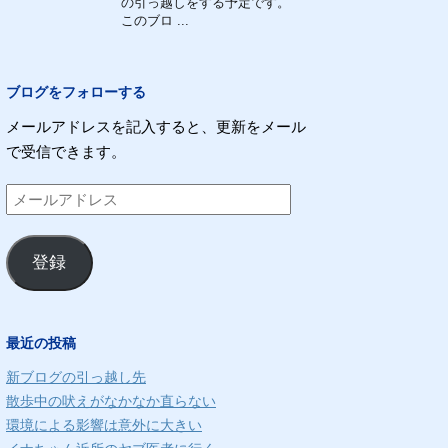
の引っ越しをする予定です。
このブロ ...
ブログをフォローする
メールアドレスを記入すると、更新をメール
で受信できます。
メ
ー
ル
登録
ア
ド
レ
最近の投稿
ス
新ブログの引っ越し先
散歩中の吠えがなかなか直らない
環境による影響は意外に大きい