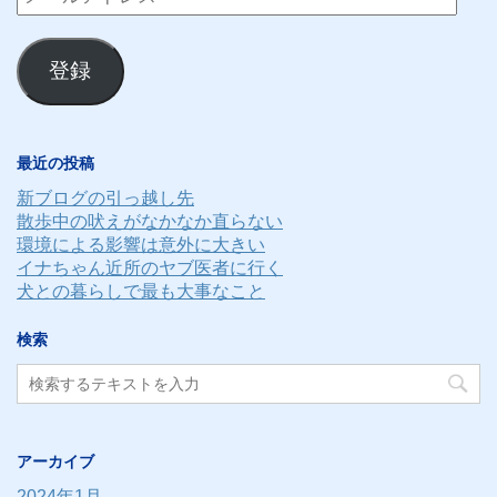
ー
ル
登録
ア
ド
レ
最近の投稿
ス
新ブログの引っ越し先
散歩中の吠えがなかなか直らない
環境による影響は意外に大きい
イナちゃん近所のヤブ医者に行く
犬との暮らしで最も大事なこと
検索
アーカイブ
2024年1月