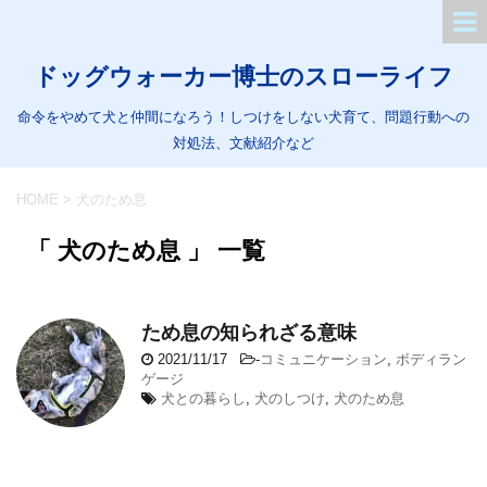
ドッグウォーカー博士のスローライフ
命令をやめて犬と仲間になろう！しつけをしない犬育て、問題行動への
対処法、文献紹介など
HOME
>
犬のため息
「 犬のため息 」 一覧
ため息の知られざる意味
2021/11/17
-
コミュニケーション
,
ボディラン
ゲージ
犬との暮らし
,
犬のしつけ
,
犬のため息