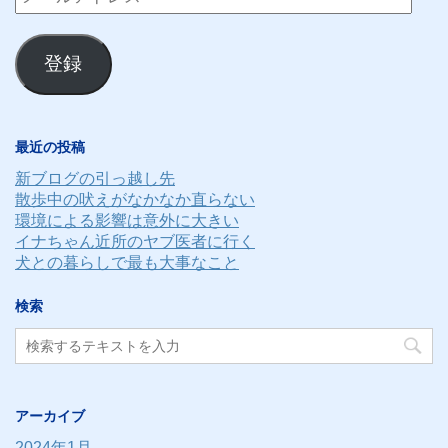
ー
ル
登録
ア
ド
レ
最近の投稿
ス
新ブログの引っ越し先
散歩中の吠えがなかなか直らない
環境による影響は意外に大きい
イナちゃん近所のヤブ医者に行く
犬との暮らしで最も大事なこと
検索
アーカイブ
2024年1月