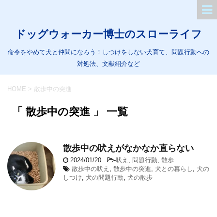
ドッグウォーカー博士のスローライフ
命令をやめて犬と仲間になろう！しつけをしない犬育て、問題行動への
対処法、文献紹介など
HOME
>
散歩中の突進
「 散歩中の突進 」 一覧
散歩中の吠えがなかなか直らない
2024/01/20
-
吠え
,
問題行動
,
散歩
散歩中の吠え
,
散歩中の突進
,
犬との暮らし
,
犬の
しつけ
,
犬の問題行動
,
犬の散歩