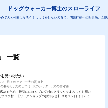
ドッグウォーカー博士のスローライフ
やめて犬と仲間になろう！しつけをしない犬育て、問題行動への対処法、文献
」 一覧
ーを見つけたい
レス
,
日々のケア
,
生活の質向上
との暮らし
,
犬のしつけ
,
犬のシッター
,
犬の留守番
てを広めるため、最初ににほんブログ村のクリックをよろしくお願い
にほんブログ村 【ワークショップのお知らせ】 ３月１２日（日）に