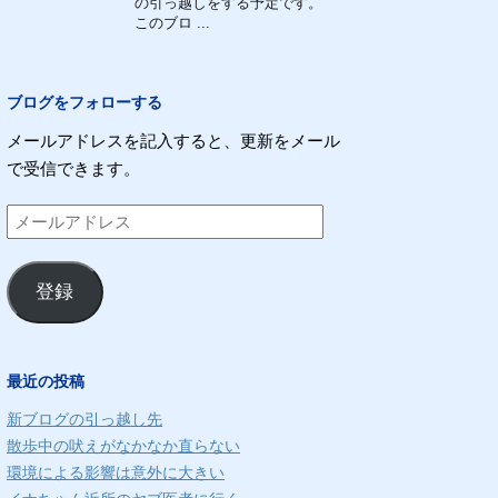
の引っ越しをする予定です。
このブロ ...
ブログをフォローする
メールアドレスを記入すると、更新をメール
で受信できます。
メ
ー
ル
登録
ア
ド
レ
最近の投稿
ス
新ブログの引っ越し先
散歩中の吠えがなかなか直らない
環境による影響は意外に大きい