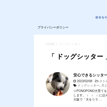
命令を
プライバシーポリシー
HOME
>
ドッグシッター
「 ドッグシッター 
安心できるシッタ
2023/02/08
-
スト
ドッグシッター
,
犬
☆PONOPONO犬育
します。 ↓ ↓ ↓ 
大阪で「犬をリラ ...