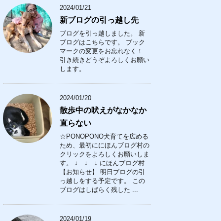
2024/01/21
新ブログの引っ越し先
ブログを引っ越しました。 新
ブログはこちらです。 ブック
マークの変更をお忘れなく！
引き続きどうぞよろしくお願い
します。
2024/01/20
散歩中の吠えがなかなか
直らない
☆PONOPONO犬育てを広める
ため、最初ににほんブログ村の
クリックをよろしくお願いしま
す。 ↓ ↓ ↓ にほんブログ村
【お知らせ】 明日ブログの引
っ越しをする予定です。 この
ブログはしばらく残した ...
2024/01/19