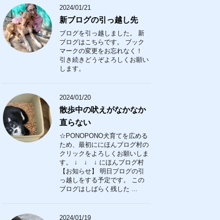
2024/01/21
新ブログの引っ越し先
ブログを引っ越しました。 新
ブログはこちらです。 ブック
マークの変更をお忘れなく！
引き続きどうぞよろしくお願い
します。
2024/01/20
散歩中の吠えがなかなか
直らない
☆PONOPONO犬育てを広める
ため、最初ににほんブログ村の
クリックをよろしくお願いしま
す。 ↓ ↓ ↓ にほんブログ村
【お知らせ】 明日ブログの引
っ越しをする予定です。 この
ブログはしばらく残した ...
2024/01/19