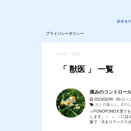
命令を
プライバシーポリシー
HOME
>
獣医
「 獣医 」 一覧
痛みのコントロー
2023/02/09
-
日々
犬との暮らし
,
犬の
☆PONOPONO犬育
します。 ↓ ↓ ↓ 
阪で「犬をリラックスさせ