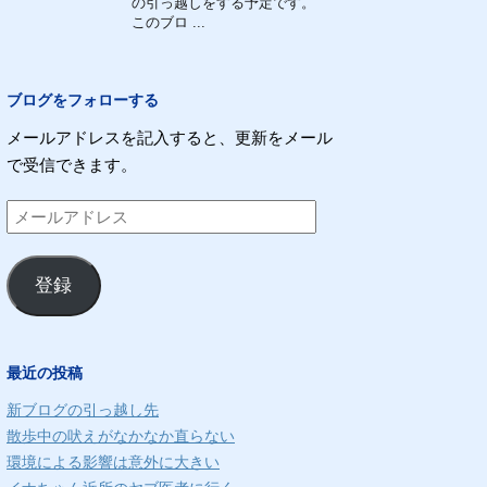
の引っ越しをする予定です。
このブロ ...
ブログをフォローする
メールアドレスを記入すると、更新をメール
で受信できます。
メ
ー
ル
登録
ア
ド
レ
最近の投稿
ス
新ブログの引っ越し先
散歩中の吠えがなかなか直らない
環境による影響は意外に大きい