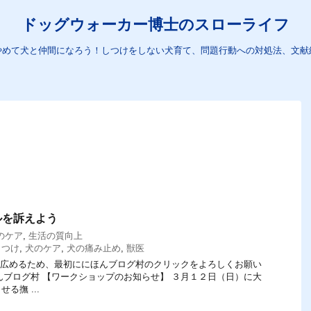
ドッグウォーカー博士のスローライフ
やめて犬と仲間になろう！しつけをしない犬育て、問題行動への対処法、文献
ルを訴えよう
のケア
,
生活の質向上
しつけ
,
犬のケア
,
犬の痛み止め
,
獣医
てを広めるため、最初ににほんブログ村のクリックをよろしくお願い
にほんブログ村 【ワークショップのお知らせ】 ３月１２日（日）に大
る撫 ...