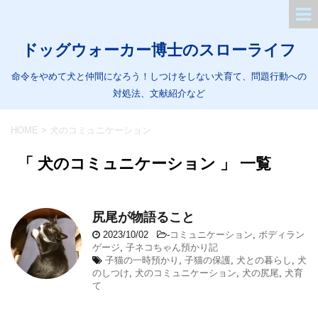
ドッグウォーカー博士のスローライフ
命令をやめて犬と仲間になろう！しつけをしない犬育て、問題行動への
対処法、文献紹介など
HOME
>
犬のコミュニケーション
「 犬のコミュニケーション 」 一覧
尻尾が物語ること
2023/10/02
-
コミュニケーション
,
ボディラン
ゲージ
,
子ネコちゃん預かり記
子猫の一時預かり
,
子猫の保護
,
犬との暮らし
,
犬
のしつけ
,
犬のコミュニケーション
,
犬の尻尾
,
犬育
て