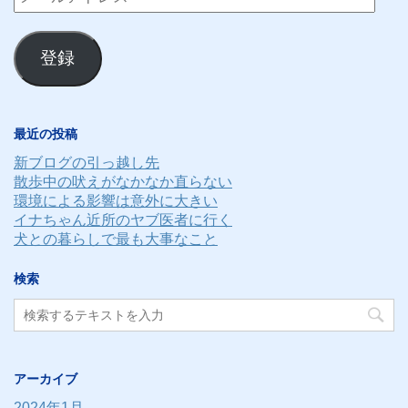
ー
ル
登録
ア
ド
レ
最近の投稿
ス
新ブログの引っ越し先
散歩中の吠えがなかなか直らない
環境による影響は意外に大きい
イナちゃん近所のヤブ医者に行く
犬との暮らしで最も大事なこと
検索
アーカイブ
2024年1月