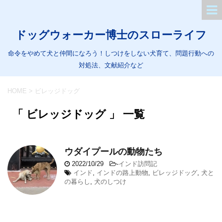
ドッグウォーカー博士のスローライフ
命令をやめて犬と仲間になろう！しつけをしない犬育て、問題行動への
対処法、文献紹介など
HOME
>
ビレッジドッグ
「 ビレッジドッグ 」 一覧
ウダイプールの動物たち
2022/10/29
-
インド訪問記
インド
,
インドの路上動物
,
ビレッジドッグ
,
犬と
の暮らし
,
犬のしつけ